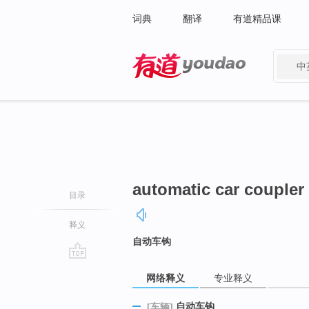
词典
翻译
有道精品课
中
有道 - 网易旗下搜索
automatic car coupler
目录
释义
自动车钩
go
网络释义
专业释义
top
自动车钩
[车辆]