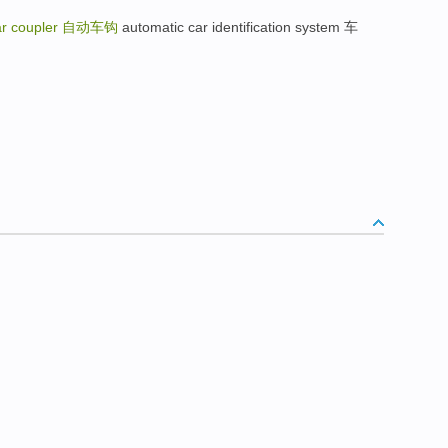
ar coupler
自动车钩
automatic car identification system 车