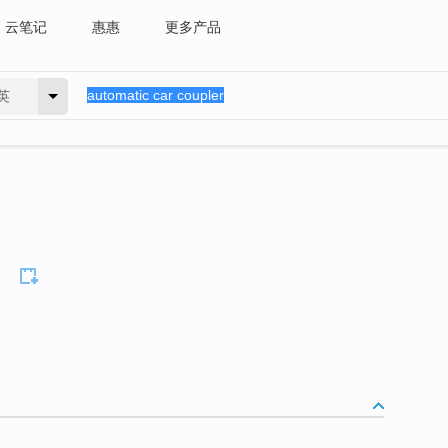
云笔记
惠惠
更多产品
英