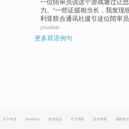
一位
陪审员
说
这个
游戏通过让思
力
。“
一些
证据
相当
长
，
我
发现
利亚
联合
通讯社援引这位陪审员
youdao
更多双语例句
关于有道
Investors
有道智选
官方博客
技术博客
诚聘英