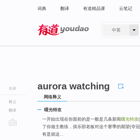
词典
翻译
有道精品课
云笔记
中英
有道 - 网易旗下搜索
aurora watching
目录
网络释义
释义
曙光特攻
翻译
一开始出现在你面前的是一般是几条新闻
曙光特攻
(
了你做主教练，俱乐部老板对这个赛季的期望(夺冠
go
有是就这...
top