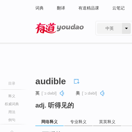
词典
翻译
有道精品课
云笔记
中英
有道 - 网易旗下搜索
audible
目录
英
[ˈɔːdəbl]
美
[ˈɔːdəbl]
释义
adj. 听得见的
权威词典
用法
例句
网络释义
专业释义
英英释义