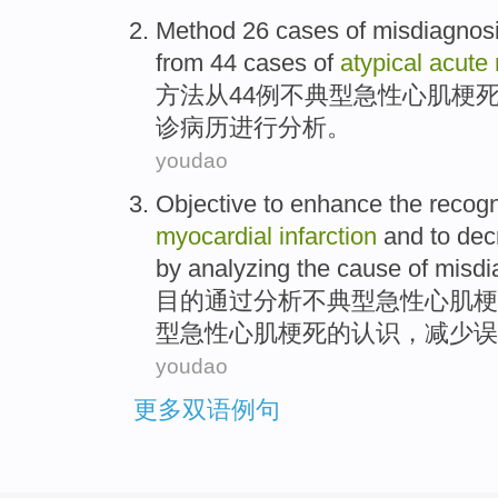
Method
26
cases
of
misdiagnos
from
44
cases of
atypical
acute
方法
从
44
例
不
典型
急性
心肌
梗
诊病历
进行分析
。
youdao
Objective to
enhance
the
recogn
myocardial
infarction
and to
dec
by
analyzing
the
cause
of
misdi
目的
通过
分析
不
典型
急性
心肌
梗
型急性心肌
梗死
的
认识
，
减少
误
youdao
更多双语例句