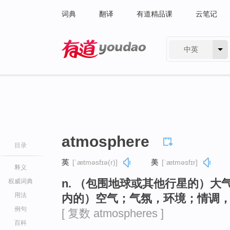
词典
翻译
有道精品课
云笔记
中英
有道 - 网易旗下搜索
atmosphere
目录
英
[ˈætməsfɪə(r)]
美
[ˈætməsfɪr]
释义
n. （包围地球或其他行星的）
权威词典
用法
内的）空气；气氛，环境；情调
例句
[ 复数 atmospheres ]
百科