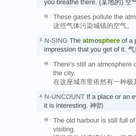
you breathe there. (某地的) 空
These gases pollute the atm
例：
这些气体污染城镇的空气。
N-SING
The
atmosphere
of a 
3.
impression that you get of it. 
There's still an atmosphere o
例：
the city.
在这座城市里依然有一种极
N-UNCOUNT
If a place or an 
4.
it is interesting. 神韵
The old harbour is still full
例：
visiting.