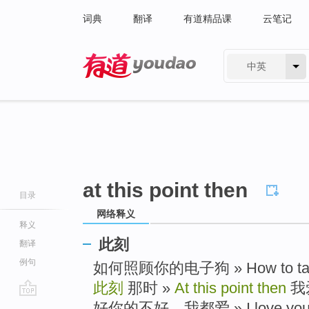
词典
翻译
有道精品课
云笔记
中英
有道 - 网易旗下搜索
at this point then
目录
网络释义
释义
此刻
翻译
例句
如何照顾你的电子狗 » How to take ca
此刻
那时 »
At this point then
我
go
好你的不好，我都爱 » I love you, will