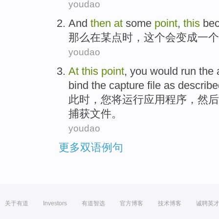
youdao
And
then
at
some
point
,
this
be
那么
在
某
点时
，
这个
会变成
一个
youdao
At
this
point
,
you
would
run
the
bind
the
capture
file
as
describe
此时
，
您
将
运行
应用程序
，
然后
捕获
文件
。
youdao
更多双语例句
关于有道
Investors
有道智选
官方博客
技术博客
诚聘英