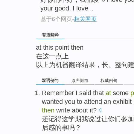
top
your good, I love ..
基于6个网页
-
相关网页
有道翻译
at this point then
在这一点上
以上为机器翻译结果，长、整句
双语例句
原声例句
权威例句
Remember
I
said
that
at
some
p
wanted
you
to attend
an
exhibit
then
write
about
it?
还记得
这学期
我
说过
让
你们
参加
后感
的
事
吗？