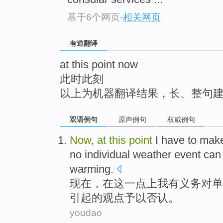
top
基于6个网页
-
相关网页
有道翻译
at this point now
此时此刻
以上为机器翻译结果，长、整句
双语例句
原声例句
权威例句
Now
,
at
this
point
I
have
to
mak
no
individual
weather
event
can 
warming
.
现在
，
在
这
一点上
我
有
义务
对
单
引起的
观点予以
否认。
youdao