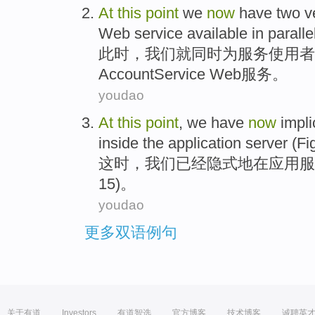
At
this
point
we
now
have
two
v
Web
service
available
in paralle
此时
，
我们
就
同时
为
服务
使用者
AccountService
Web
服务。
youdao
At
this
point
,
we
have
now
impli
inside
the
application
server
(
Fi
这时
，
我们
已经
隐式地
在
应用
服
15
)。
youdao
更多双语例句
关于有道
Investors
有道智选
官方博客
技术博客
诚聘英