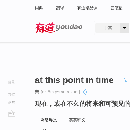
词典
翻译
有道精品课
云笔记
中英
有道 - 网易旗下搜索
at this point in time
目录
美
[æt ðɪs pɔɪnt ɪn taɪm]
释义
现在，或在不久的将来和可预见
例句
网络释义
英英释义
go
top