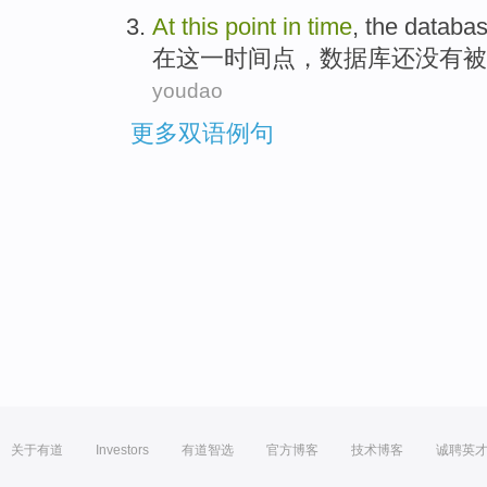
At
this
point
in
time
, the
databa
在
这
一时间
点，
数据库
还
没有
被
youdao
更多双语例句
关于有道
Investors
有道智选
官方博客
技术博客
诚聘英