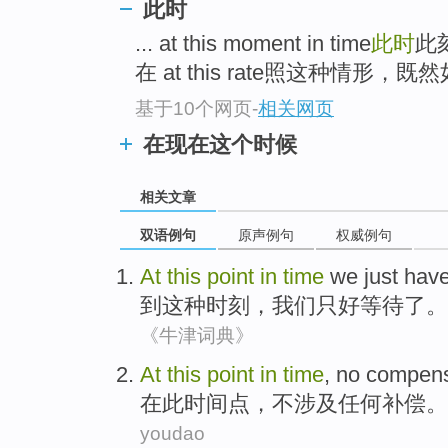
此时
... at this moment in time
此时
此
在 at this rate照这种情形，既然如
基于10个网页
-
相关网页
在现在这个时候
相关文章
双语例句
原声例句
权威例句
At
this
point
in
time
we
just hav
到
这种
时刻
，
我们
只好
等待
了。
《牛津词典》
At
this
point
in
time
,
no
compens
在
此
时间
点
，
不
涉及
任何
补偿
。
youdao