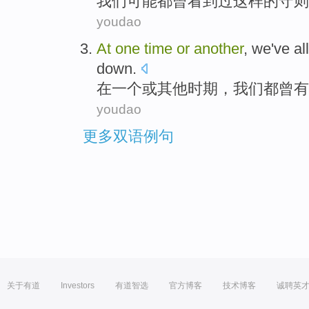
我们
可能
都
曾
看到
过
这样
的守则
youdao
At
one
time
or
another
,
we
've all
down.
在
一个
或
其他
时期
，
我们
都
曾有
youdao
更多双语例句
关于有道
Investors
有道智选
官方博客
技术博客
诚聘英