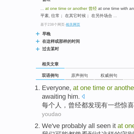
...
at one time or another
曾经
at one time wit
平素, 往常； 在其它时候； 在另外场合 ...
基于238个网页
-
相关网页
早晚
在这样或那样的时间
过去某时
相关文章
双语例句
原声例句
权威例句
Everyone
,
at
one
time
or
anothe
awaiting
him
.
每个人
，
曾经都
发现
有一些
惊喜
youdao
We
've
probably
all
seen
it
at
on