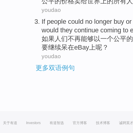
公平
的价格
卖
给
世界上
的
所有
人
youdao
If
people
could
no longer
buy or 
would they continue
coming
to
如果
人们
不再
能够
以
一个
公平
的
要
继续
呆
在
eBay上呢？
youdao
更多双语例句
关于有道
Investors
有道智选
官方博客
技术博客
诚聘英