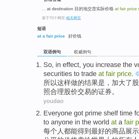
... at destination 目的地交货实际价格
at fair price
基于70个网页
-
相关网页
短语
at a fair price
好价钱
双语例句
权威例句
So
,
in
effect
,
you increase
the
vo
securities
to
trade
at
fair
price
.
所以这样做
的
结果
是，
加大
了
股
照
合理
股价
交易
的
证券
。
youdao
Everyone
got
prime
shelf
time
f
to
anyone
in
the
world
at
a
fair
p
每个人都
能得到
最好
的
商品
展示