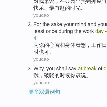
对
我
来说，
在
公园里
热狗
摊度过
快乐
、
最有趣
的
时光
。
youdao
For
the
sake
your
mind
and
you
least
once
during the work
day
-
为
你的心智
和
身体
着想
，
工作日
时
也可。
youdao
Why
,
you
shall
say
at
break
of
d
哦
，
破晓
的
时候
你
该
说
。
youdao
更多双语例句