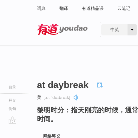
词典
翻译
有道精品课
云笔记
中英
有道 - 网易旗下搜索
at daybreak
目录
美
[æt ˈdeɪbreɪk]
释义
黎明时分：指天刚亮的时候，通
例句
时间。
go
top
网络释义