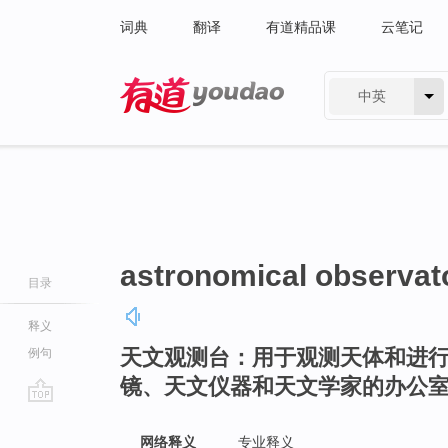
词典
翻译
有道精品课
云笔记
中英
有道 - 网易旗下搜索
astronomical observat
目录
释义
天文观测台：用于观测天体和进
例句
镜、天文仪器和天文学家的办公
go
top
网络释义
专业释义