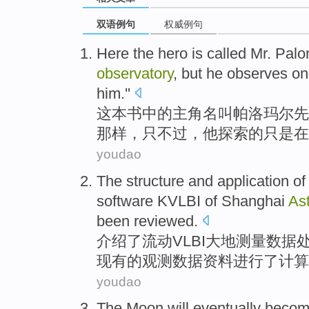
双语例句
权威例句
Here
the hero
is
called
Mr.
Palo
observatory
, but
he
observes
on
him
.''
这本书
中的
主角
名叫
帕
洛
玛尔先
那样，只不过，
他
探索
的
只是
在
youdao
The
structure
and
application
of
software
KVLBI of Shanghai
As
been
reviewed
.
介绍
了
流动
VLBI
大地测量
数据
现有的
观测
数据资料进行了计算
youdao
The Moon
will
eventually
beco