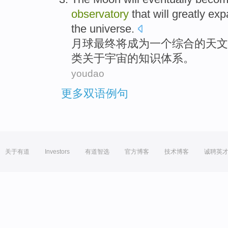
observatory
that
will
greatly
exp
the universe
.
月球
最终
将
成为
一个
综合
的
天文
类
关于宇宙的
知识
体系。
youdao
更多双语例句
关于有道
Investors
有道智选
官方博客
技术博客
诚聘英