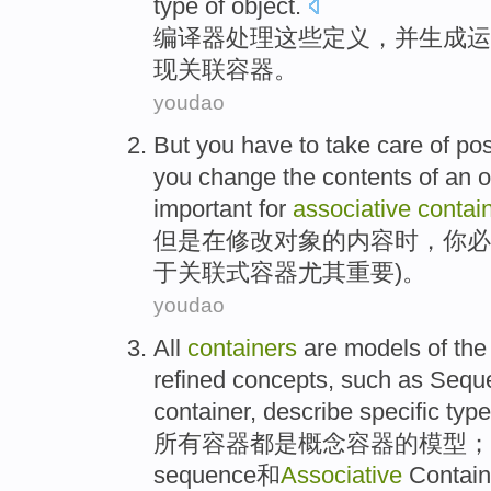
type
of
object
.
编译
器
处理
这些
定义
，
并
生成
运
现
关联
容器
。
youdao
But
you
have to
take care
of
pos
you
change
the
contents
of
an o
important
for
associative
contai
但是
在
修改
对象
的
内容
时
，
你
必
于
关联式
容器
尤其
重要
)。
youdao
All
containers
are
models
of
th
refined
concepts
, such
as
Sequ
container
,
describe
specific
typ
所有
容器
都
是
概念
容器
的
模型
；
sequence
和
Associative
Contain