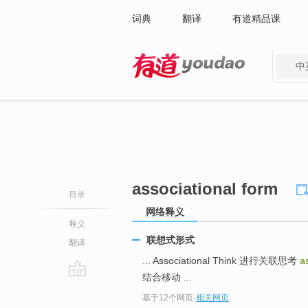
词典
翻译
有道精品课
中
有道 - 网易旗下搜索
associational form
目录
网络释义
释义
联想式形式
翻译
... Associational Think 进行关联思考
a
结合移动 ...
go
基于12个网页
-
相关网页
top