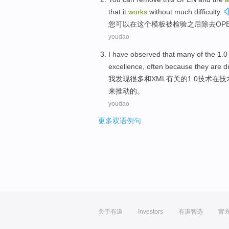
that
it
works
without
much
difficulty
.
您
可以
在
这个
模板
被
检验
之后
除去
OP
youdao
I
have observed that
many
of
the 1.
excellence
,
often
because
they
are
d
我
发现
很多
和
XML
有关
的
1.0
技术
在
技
来推动
的。
youdao
更多双语例句
关于有道
Investors
有道智选
官