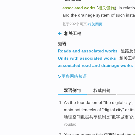
associated works
(
相关设施
), in relat
and the drainage system of such instal
基于292个网页
-
相关网页
相关工程
短语
Roads and associated works
道路及
Units with associated works
相关工
associated road and drainage works
更多
网络短语
双语例句
权威例句
As the
foundation
of
"the
digital
city
",
main
bottlenecks
of "digital city"
or
its
地理
空间
数据
共享
机制
是
“
数字
城市
”
的
youdao
You
can
remove
this
OPEN
and
the
a