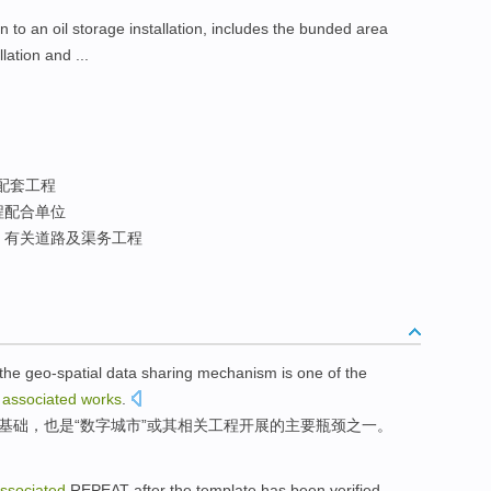
ion to an oil storage installation, includes the bunded area
lation and ...
配套工程
程配合单位
有关道路及渠务工程
 the
geo-spatial
data
sharing
mechanism
is
one
of the
associated
works
.
基础
，也是“数字城市”
或
其
相关
工程
开展的
主要
瓶颈
之一
。
ssociated
REPEAT
after
the
template
has been
verified