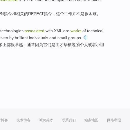
EN
指令
和
相关
的
REPEAT
指令，
这个
工作
并
不是
很
困难
。
0
technologies
associated
with
XML
are
works
of
technical
riven
by
brilliant
individuals
and
small groups
.
术
上
都
很
卓越
，
通常
因为
它们
是
由
才华横溢的
个人
或者小组
方博客
技术博客
诚聘英才
联系我们
站点地图
网络举报