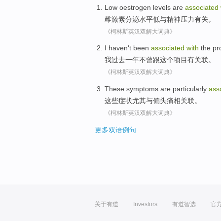
Low
oestrogen
levels
are
associated
雌激素分泌
水平
低
与
精神压力
有关
。
《柯林斯英汉双解大词典》
I
haven't been
associated
with
the
pr
我
过去
一年
不曾
跟
这个
项目
有
关联
。
《柯林斯英汉双解大词典》
These
symptoms
are particularly
ass
这些
症状
尤其
与
偏头痛
相关联
。
《柯林斯英汉双解大词典》
更多双语例句
关于有道
Investors
有道智选
官