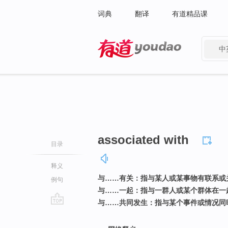
词典
翻译
有道精品课
中
有道 - 网易旗下搜索
associated with
目录
释义
与……有关：指与某人或某事物有联系或
例句
与……一起：指与一群人或某个群体在一
与……共同发生：指与某个事件或情况同
go
top