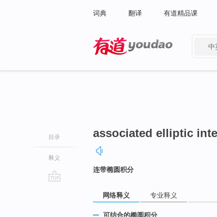
词典
翻译
有道精品课
中
有道 - 网易旗下搜索
associated elliptic int
目录
释义
连带椭圆积分
go
网络释义
专业释义
top
可结合的椭圆积分