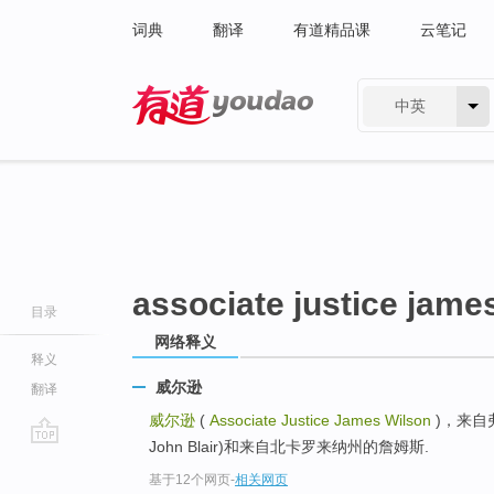
词典
翻译
有道精品课
云笔记
中英
有道 - 网易旗下搜索
associate justice jame
目录
网络释义
释义
威尔逊
翻译
威尔逊
(
Associate Justice James Wilson
)，来自弗吉
John Blair)和来自北卡罗来纳州的詹姆斯.
go
基于12个网页
-
相关网页
top