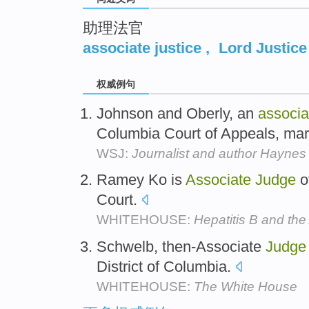
助理法官
associate justice
,
Lord Justice
权威例句
Johnson and Oberly, an
associa
Columbia Court of Appeals, mar
WSJ:
Journalist and author Haynes
Ramey Ko is
Associate
Judge
of
Court.
WHITEHOUSE:
Hepatitis B and th
Schwelb, then-Associate
Judge
District of Columbia.
WHITEHOUSE:
The White House