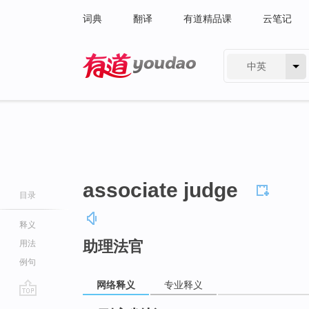
词典
翻译
有道精品课
云笔记
中英
有道 - 网易旗下搜索
associate judge
目录
释义
助理法官
用法
例句
网络释义
专业释义
go