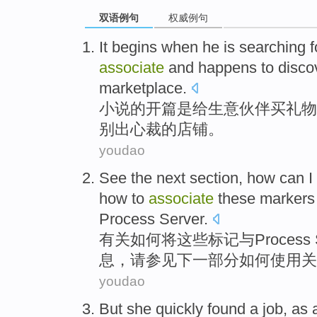
双语例句
权威例句
It begins
when he
is
searching f
associate
and
happens to
disco
marketplace
.
小说
的开篇
是
给
生意
伙伴
买礼物
别出心裁的
店铺
。
youdao
See
the next
section
,
how
can I
how to
associate
these
markers
Process
Server
.
有关
如何
将
这些
标记
与
Process
息，
请参见
下
一部分
如何
使用
关
youdao
But
she
quickly
found
a
job
,
as