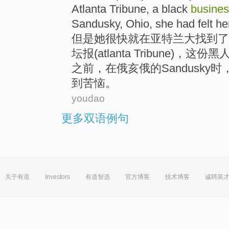
Atlanta
Tribune
, a
black
busine
Sandusky
,
Ohio
, she
had
felt
he
但是
她
很快就
在
亚特兰大
找到
了
坛
报(atlanta Tribune)，这份
黑
之前，在
俄亥俄
的
Sandusky
时
到
苦恼。
youdao
更多双语例句
关于有道
Investors
有道智选
官方博客
技术博客
诚聘英