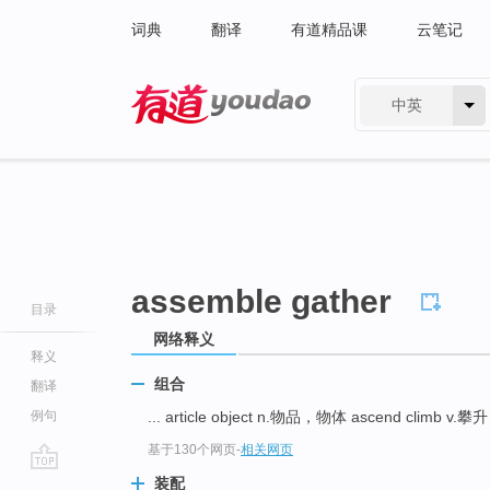
词典
翻译
有道精品课
云笔记
中英
有道 - 网易旗下搜索
assemble gather
目录
网络释义
释义
组合
翻译
例句
... article object n.物品，物体 ascend climb v
基于130个网页
-
相关网页
go
装配