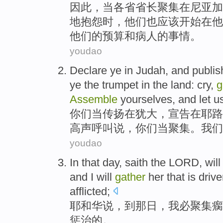
因此
，
当
各省
省长
聚集
在
尼亚加
地抱怨时
，
他们
也
应该
开始在
他
他们的
预算
和病人的
事情
。
youdao
Declare
ye
in
Judah
, and
publis
ye the trumpet in the land:
cry
,
g
Assemble
yourselves
, and
let u
你们
当传扬
在
犹大
，
宣告
在耶路
高声
呼叫
说，
你们
当
聚集
。
我们
youdao
In
that
day,
saith the LORD
, wil
and I will
gather
her that
is driv
afflicted;
耶和华
说，
到那日
，
我
必
聚集
瘸
惩治的。