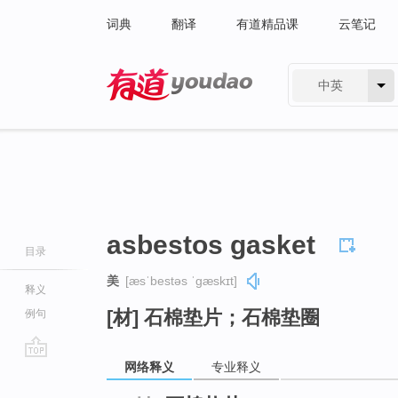
词典
翻译
有道精品课
云笔记
中英
有道 - 网易旗下搜索
asbestos gasket
目录
美
[æsˈbestəs ˈɡæskɪt]
释义
[材] 石棉垫片；石棉垫圈
例句
网络释义
专业释义
go
top