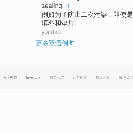
sealing
.
例如
为了
防止
二次
污染
，
即使是
填料
和
垫片
。
youdao
更多双语例句
关于有道
Investors
有道智选
官方博客
技术博客
诚聘英