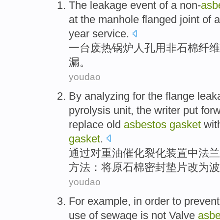
The
leakage
event
of a non-
asb
at the
manhole
flanged joint of 
year
service.
一
台废热
锅炉
人孔用
非
石棉纤维
漏
。
youdao
By
analyzing
for the
flange
leak
pyrolysis unit
, the
writer put for
replace old
asbestos
gasket
wit
gasket
.
通过
对
重油
催化
裂化
装置
中
法兰
方法
：将
原
石棉
密封
垫片改为波
youdao
For example
,
in order to
prevent
use
of
sewage
is
not
Valve
asbe