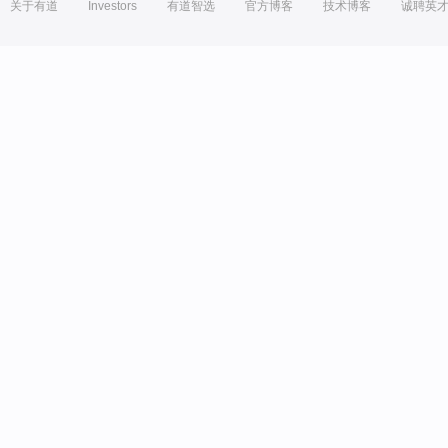
关于有道
Investors
有道智选
官方博客
技术博客
诚聘英