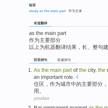
top
短语
study as the main part
学为主体
有道翻译
as the main part
作为主要部分
以上为机器翻译结果，长、整句
双语例句
权威例句
As
the
main
part
of
the
city
,
the
an important
role
.
住区
，
作为
城市
中的
主要
部分
，
用。
youdao
Bar
permanent
magnet
as
the
m