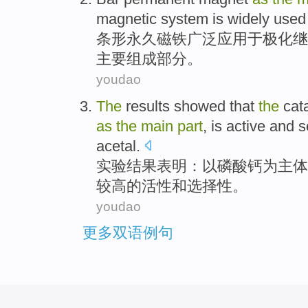
magnetic
system
is
widely
used
条形
永久
磁铁
广泛
应用于
极化
继
主要
组成部分
。
youdao
The
results
showed that
the
cat
as
the
main
part
, is
active
and
s
acetal
.
实验
结果
表明
：
以
磷酸钙
为
主体
较高的
活性
和
选择性
。
youdao
更多双语例句