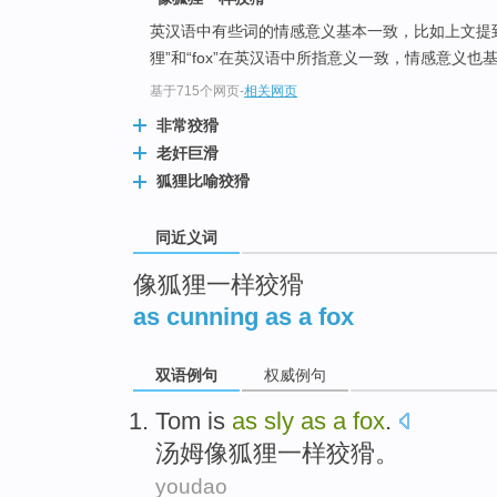
top
英汉语中有些词的情感意义基本一致，比如上文提
狸”和“fox”在英汉语中所指意义一致，情感意义
基于715个网页
-
相关网页
非常狡猾
老奸巨滑
狐狸比喻狡猾
同近义词
像狐狸一样狡猾
as cunning as a fox
双语例句
权威例句
Tom
is
as
sly
as
a
fox
.
汤姆
像
狐狸
一样
狡猾
。
youdao