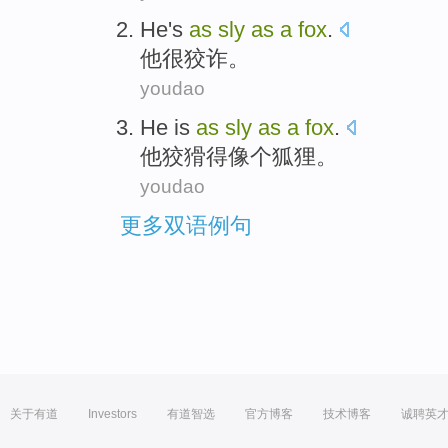
He
's
as
sly
as
a
fox
.
他
很
狡诈
。
youdao
He
is
as
sly
as
a
fox
.
他
狡猾
得
像
个
狐狸
。
youdao
更多双语例句
关于有道
Investors
有道智选
官方博客
技术博客
诚聘英