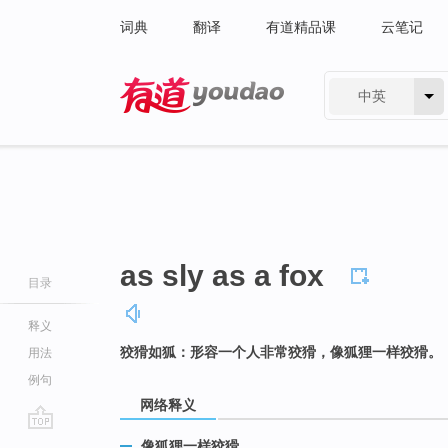
词典
翻译
有道精品课
云笔记
中英
有道 - 网易旗下搜索
as sly as a fox
目录
释义
狡猾如狐：形容一个人非常狡猾，像狐狸一样狡猾。
用法
例句
网络释义
go
像狐狸一样狡猾