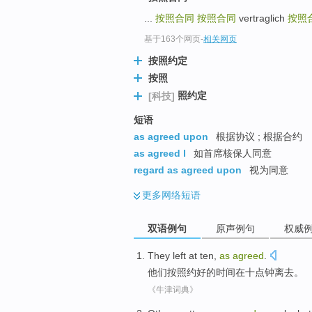
...
按照合同
按照合同
vertraglich
按照
基于163个网页
-
相关网页
按照约定
按照
照约定
[科技]
短语
as agreed upon
根据协议 ; 根据合约
as agreed l
如首席核保人同意
regard as agreed upon
视为同意
更多
网络短语
双语例句
原声例句
权威
They
left
at
ten
,
as
agreed
.
他们
按照
约好的时间
在
十点钟
离去
。
《牛津词典》