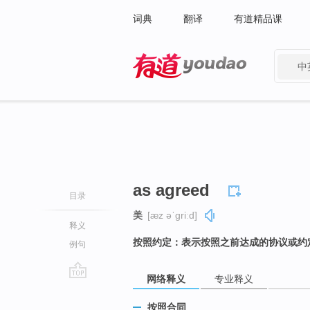
词典
翻译
有道精品课
中
有道 - 网易旗下搜索
as agreed
目录
美
[æz əˈɡriːd]
释义
按照约定：表示按照之前达成的协议或约
例句
网络释义
专业释义
go
top
按照合同