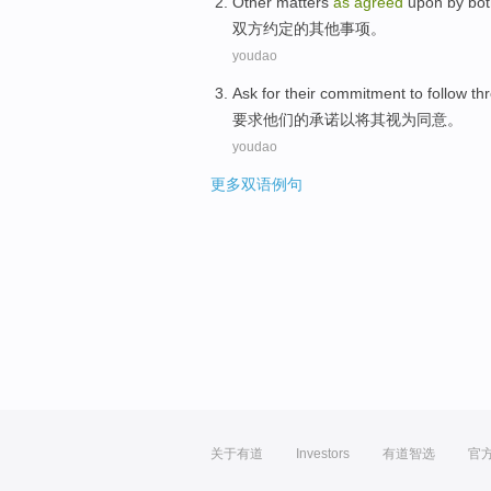
Other
matters
as
agreed
upon by
bot
双方
约定
的
其他
事项
。
youdao
Ask for
their
commitment
to
follow t
要求
他们
的
承诺
以将
其
视为
同意
。
youdao
更多双语例句
关于有道
Investors
有道智选
官