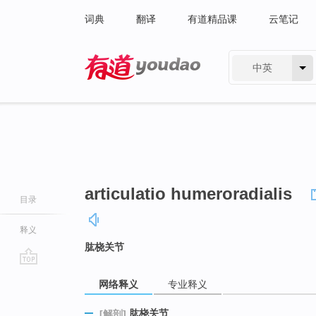
词典
翻译
有道精品课
云笔记
中英
有道 - 网易旗下搜索
articulatio humeroradialis
目录
释义
肱桡关节
go
网络释义
专业释义
top
肱桡关节
[解剖]