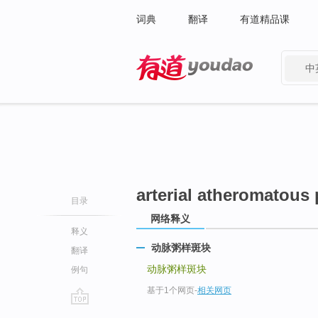
词典
翻译
有道精品课
中
有道 - 网易旗下搜索
arterial atheromatous
目录
网络释义
释义
动脉粥样斑块
翻译
动脉粥样斑块
例句
基于1个网页
-
相关网页
go