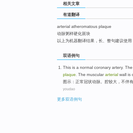
相关文章
top
有道翻译
arterial atheromatous plaque
动脉粥样硬化斑块
以上为机器翻译结果，长、整句建议使用
双语例句
This is a
normal
coronary
artery
. Th
plaque
. The
muscular
arterial
wall is
图示：
正常
冠状
动脉
。
腔
较大
，
不
伴
youdao
更多双语例句