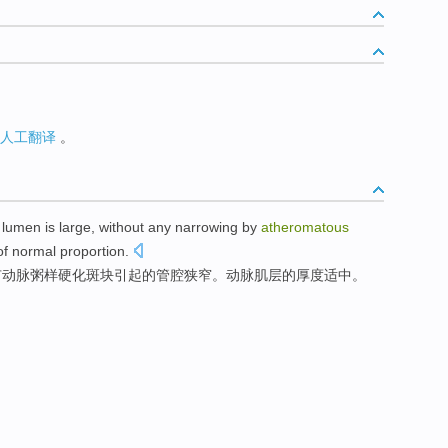
人工翻译
。
e
lumen
is large
,
without
any
narrowing
by
atheromatous
of
normal proportion.
有
动脉粥样
硬化斑块
引起的管腔
狭窄
。
动脉
肌
层的厚度适中。