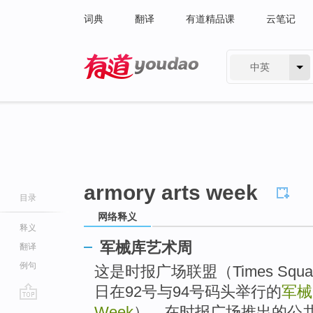
词典
翻译
有道精品课
云笔记
中英
有道 - 网易旗下搜索
armory arts week
目录
网络释义
释义
军械库艺术周
翻译
例句
这是时报广场联盟（Times Squar
日在92号与94号码头举行的
军械
go
Week
），在时报广场推出的公