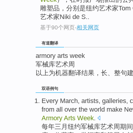
top
雕塑品，分别是纽约艺术家Tom O
艺术家Niki de S..
基于90个网页
-
相关网页
有道翻译
armory arts week
军械库艺术周
以上为机器翻译结果，长、整句
双语例句
Every
March
,
artists
,
galleries
,
c
from
all over the
world
make
Ne
Armory
Arts
Week
.
每年
三月
纽约
军械库艺术周
期间