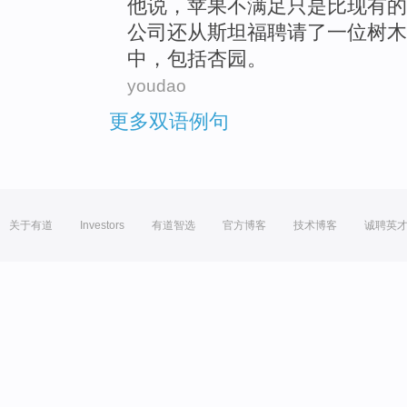
他
说
，
苹果
不
满足
只是
比
现有
的
公司还
从
斯坦福
聘请
了
一
位
树木
中
，包括
杏
园
。
youdao
更多双语例句
关于有道
Investors
有道智选
官方博客
技术博客
诚聘英