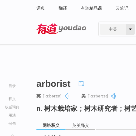
词典
翻译
有道精品课
云笔记
中英
有道 - 网易旗下搜索
arborist
目录
英
[ˈɑːbərɪst]
美
[ˈɑːrbərɪst]
释义
n. 树木栽培家；树木研究者；树
权威词典
用法
例句
网络释义
英英释义