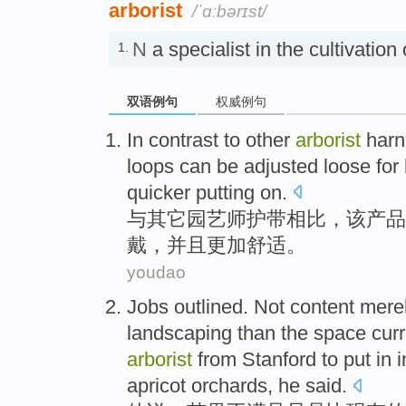
arborist
/ˈɑːbərɪst/
N
a specialist in the cultivat
1.
双语例句
权威例句
In contrast
to
other
arborist
harn
loops
can be
adjusted
loose
for 
quicker
putting on.
与
其它
园艺师护带
相比，
该
产品
戴，并且
更加
舒适
。
youdao
Jobs outlined.
Not
content
mere
landscaping
than
the space
cur
arborist
from
Stanford
to put
in
apricot
orchards
,
he
said
.