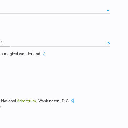
例句
 a magical wonderland.
,
National
Arboretum
,
Washington
,
D.C.
萤