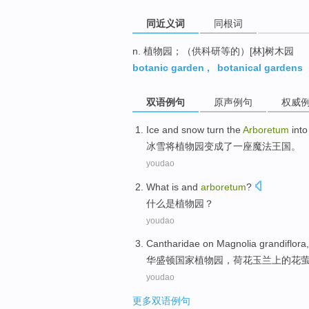
同近义词
同根词
n. 植物园；（供科研等的）[林]树木园
botanic garden
,
botanical gardens
双语例句
原声例句
权威
I
ce and snow turn the
Arboretum
into
冰
雪将植物园变成了一座魔法王国。
youdao
What
is
and
arboretum
?
什么
是
植物园
？
youdao
Cantharidae
on
Magnolia
grandiflora
华盛顿
国家
植物园
，
荷花
玉兰
上的花
youdao
更多双语例句