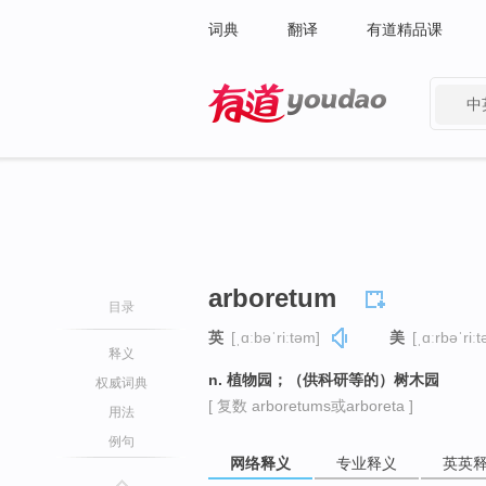
词典
翻译
有道精品课
中
有道 - 网易旗下搜索
arboretum
目录
英
[ˌɑːbəˈriːtəm]
美
[ˌɑːrbəˈriː
释义
n. 植物园；（供科研等的）树木园
权威词典
[ 复数 arboretums或arboreta ]
用法
例句
网络释义
专业释义
英英