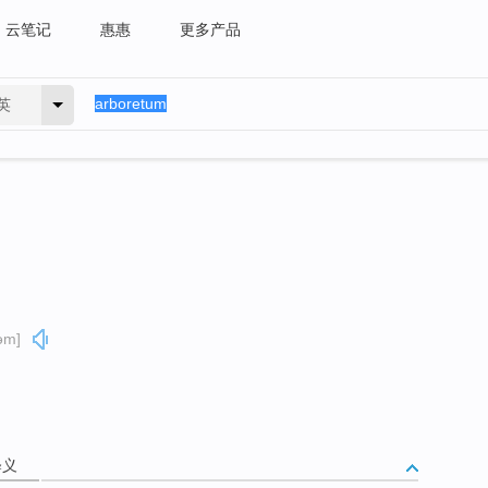
云笔记
惠惠
更多产品
英
təm]
释义