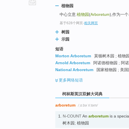
植物园
go
中心立意:
植物园
(
Arboretum
),作为一
top
基于628个网页
-
相关网页
树园
示园
短语
Morton Arboretum
莫顿树木园 ; 植物园
Arnold Arboretum
阿诺德植物园 ; 阿诺
National Arboretum
国家植物园 ; 美
更多
网络短语
柯林斯英汉双解大词典
arboretum
/ˌɑːbəˈriːtəm/
1.
N-COUNT
An
arboretum
is a specia
树木园; 植物园