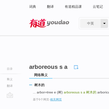
词典
翻译
有道精品课
云笔记
中英
有道 - 网易旗下搜索
arboreous s a
目录
网络释义
释义
树木的
翻译
... arbor=tree e (树)
arboreous s a
树木的
arboric
基于6个网页
-
相关网页
go
top