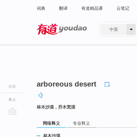
词典
翻译
有道精品课
云笔记
中英
有道 - 网易旗下搜索
arboreous desert
目录
释义
林木沙漠，乔木荒漠
go
网络释义
专业释义
top
林木沙漠