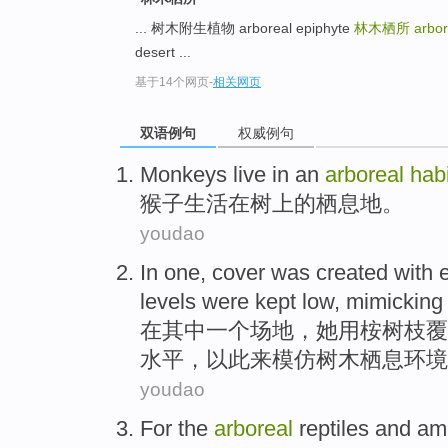
... 树木附生植物 arboreal epiphyte
林木栖所
arbor
desert ...
基于14个网页
-
相关网页
双语例句
权威例句
Monkeys
live
in
an
arboreal
habi
猴子
生活
在
树上
的栖息地。
youdao
In
one
,
cover
was created
with
levels
were
kept
low
,
mimicking
在
其中一个
场地，她
用
桉
树枝
覆
水平，
以此来模仿
树木
栖息环境
youdao
For
the
arboreal
reptiles
and
am