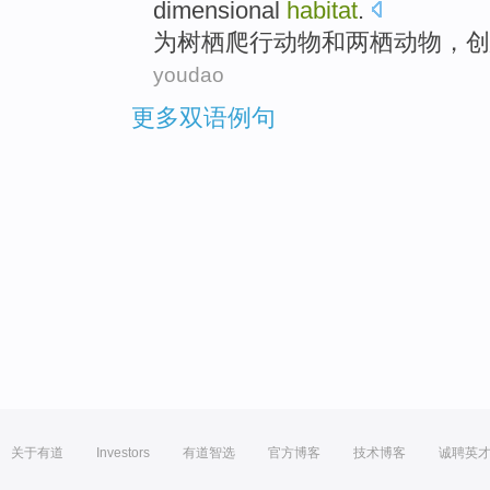
dimensional
habitat
.
为
树
栖
爬行动物
和
两栖动物
，
创
youdao
更多双语例句
关于有道
Investors
有道智选
官方博客
技术博客
诚聘英