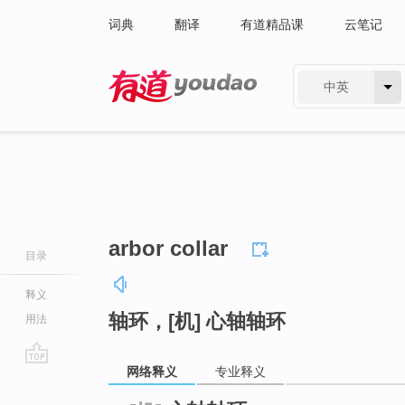
词典
翻译
有道精品课
云笔记
中英
有道 - 网易旗下搜索
arbor collar
目录
释义
轴环，[机] 心轴轴环
用法
网络释义
专业释义
go
top