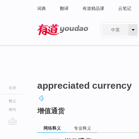
词典
翻译
有道精品课
云笔记
中英
有道 - 网易旗下搜索
appreciated currency
目录
释义
增值通货
例句
网络释义
专业释义
go
top