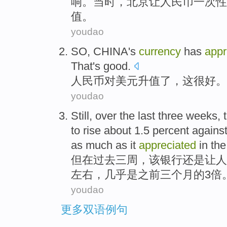
响
。
当时
，
北京
让人民币一次性
值
。
youdao
SO, CHINA's
currency
has
appr
That
's good
.
人民币
对
美元
升值了
，
这
很
好。
youdao
Still,
over
the last
three
weeks
,
to
rise
about 1.5 percent
agains
as much as
it
appreciated
in th
但
在
过去
三
周
，
该
银行
还是让
人
左右，
几乎
是
之前
三
个月
的
3
倍
youdao
更多双语例句