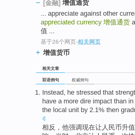
增值通货
[金融]
... appreciate against other
appreciated currency
增值通货
a
值 ...
基于26个网页
-
相关网页
增值货币
相关文章
双语例句
权威例句
Instead
,
he
stressed that
streng
have a
more
dire
impact
than
in
the local unit by 2.1%
then
grad
相反
，
他
强调
现在
让
人民币
升值