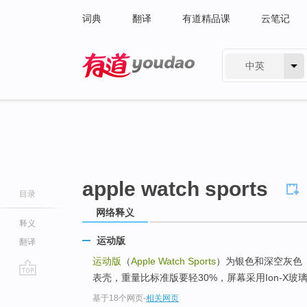
词典
翻译
有道精品课
云笔记
中英
有道 - 网易旗下搜索
apple watch sports
目录
网络释义
释义
运动版
翻译
运动版
（
Apple Watch Sports
）为银色和深空灰色（S
表壳，重量比标准版要轻30%，屏幕采用Ion-X玻璃
go
基于18个网页
-
相关网页
top