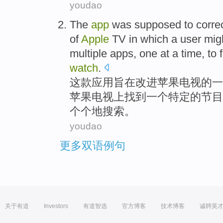
youdao
The
app
was supposed to corre
of
Apple
TV
in which a
user
mig
multiple
apps
, one at a time, to
watch
.
这
款
应用
旨在改进
苹果
电视
的
一
苹果电视上
找到
一
个
特定
的
节目
个个地
搜索
。
youdao
更多双语例句
关于有道
Investors
有道智选
官方博客
技术博客
诚聘英