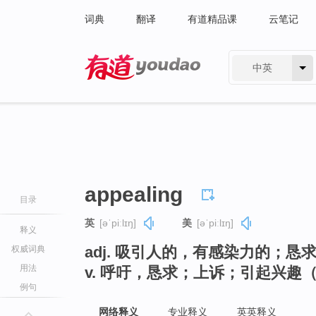
词典
翻译
有道精品课
云笔记
中英
有道 - 网易旗下搜索
appealing
目录
英
[əˈpiːlɪŋ]
美
[əˈpiːlɪŋ]
释义
adj. 吸引人的，有感染力的；恳
权威词典
用法
v. 呼吁，恳求；上诉；引起兴趣（a
例句
网络释义
专业释义
英英释义