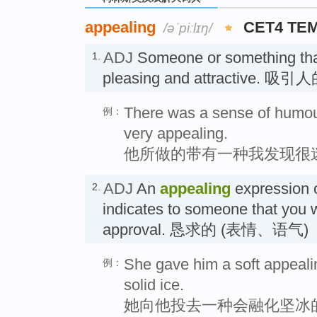
appealing
CET4 TE
/əˈpiːlɪŋ/
ADJ
Someone or something tha
1.
pleasing and attractive. 吸引
There was a sense of humour
例：
very appealing.
他所做的带有一种我发现很
ADJ
An
appealing
expression o
2.
indicates to someone that you w
approval. 恳求的 (表情、语气)
She gave him a soft appeali
例：
solid ice.
她向他投去一种会融化坚冰