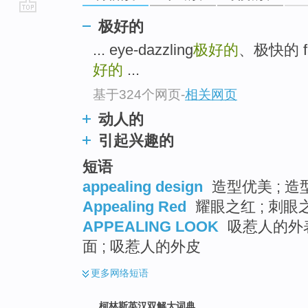
go
极好的
top
... eye-dazzling
极好的
、极快的 fas
好的
...
基于324个网页
-
相关网页
动人的
引起兴趣的
短语
appealing design
造型优美 ; 造
Appealing Red
耀眼之红 ; 刺眼
APPEALING LOOK
吸惹人的外表
面 ; 吸惹人的外皮
更多
网络短语
柯林斯英汉双解大词典