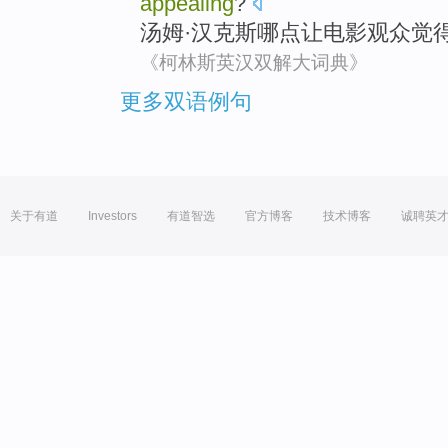
appealing
?
汤姆
·
汉克斯
哪
点
让
电影观众
觉
《柯林斯英汉双解大词典》
更多双语例句
关于有道
Investors
有道智选
官方博客
技术博客
诚聘英