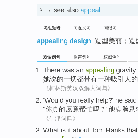
→ see also
appeal
3.
词组短语
同近义词
同根词
appealing design
造型美丽；造
双语例句
原声例句
权威例句
There was
an
appealing
gravity
她
说
的
一切都
带有
一种
吸引
人的
《柯林斯英汉双解大词典》
'
Would
you
really
help
?'
he
said
“
你
真的
愿意
帮忙
吗？”
他
满脸
恳
《牛津词典》
What
is it about
Tom
Hanks
tha