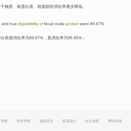
对
干
物质
、
粗
蛋白质
、粗
脂肪
的
消化
率逐步
降低
。
t
and
true
digestibility
of
fecal
crude
protein
were 89.67%
蛋白
表观
消化
率为89.67%，
真
消化率为96.85%；
方博客
技术博客
诚聘英才
联系我们
站点地图
网络举报