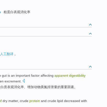
n
粗蛋白表观消化率
人工翻译
。
e gut
is
an important
factor
affecting
apparent
digestibility
gen
excrement.
蛋白质
表观
消化率、
增加
动物粪氮排泄量
的
重要
因素
。
of
dry
matter
,
crude
protein
and crude
lipid
decreased
with