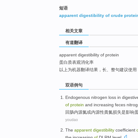
top
短语
apparent digestibility of crude protei
相关文章
有道翻译
apparent digestibility of protein
蛋白质表观消化率
以上为机器翻译结果，长、整句建议使用
双语例句
Endogenous
nitrogen
loss
in digestiv
of
protein
and
increasing
feces
nitro
回肠
内源
氮
或内源性
粪
氮
损失
是
影响
youdao
The
apparent
digestibility
coefficient
the
increasing
of
DLRM level.