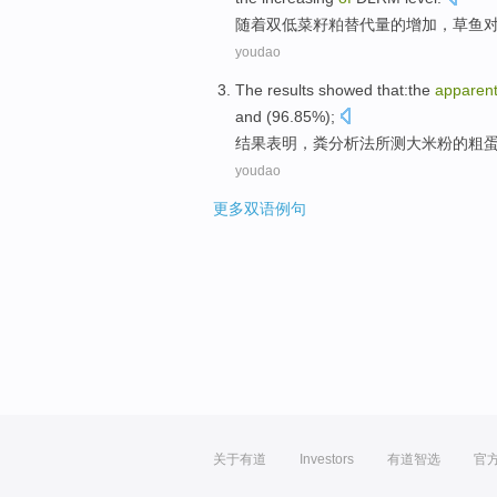
随着双低菜籽粕替代量
的
增加
，草鱼
youdao
The results
showed that
:
the
apparen
and (96.85%);
结果
表明
，
粪
分析法
所测
大米粉
的
粗
youdao
更多双语例句
关于有道
Investors
有道智选
官