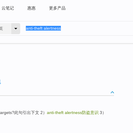
云笔记
惠惠
更多产品
英
asy targets?此句引出下文 2）
anti-theft alertness
防盗意识
3）