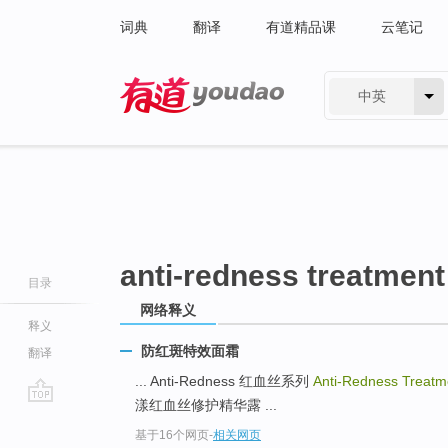
词典
翻译
有道精品课
云笔记
中英
有道 - 网易旗下搜索
anti-redness treatment
目录
网络释义
释义
防红斑特效面霜
翻译
... Anti-Redness 红血丝系列
Anti-Redness Treat
漾红血丝修护精华露 ...
go
基于16个网页
-
相关网页
top