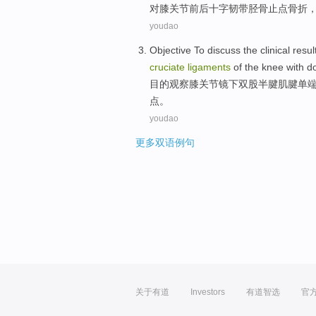
对
膝关节
前后
十字韧带
胫骨止点
骨折
youdao
Objective
To
discuss
the
clinical resul
cruciate
ligaments
of the
knee
with d
目的
观察
膝关节
镜下
双
股半
腱
肌腱单
点。
youdao
更多双语例句
关于有道
Investors
有道智选
官