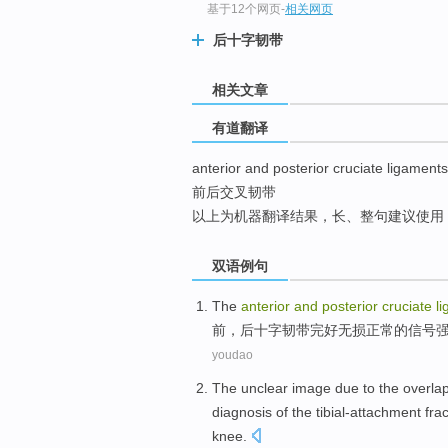
基于12个网页
-
相关网页
top
后十字韧带
相关文章
有道翻译
anterior and posterior cruciate ligaments
前后交叉韧带
以上为机器翻译结果，长、整句建议使用
双语例句
The
anterior
and
posterior
cruciate
l
前
，
后
十字韧带
完好
无损
正常
的
信号
youdao
The
unclear
image
due
to the
overla
diagnosis
of the
tibial-attachment
fra
knee.