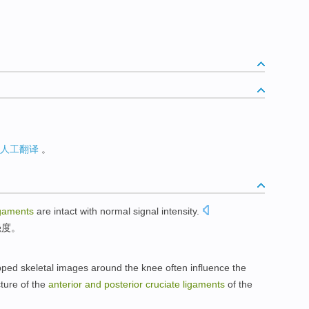
人工翻译
。
igaments
are intact
with
normal
signal
intensity
.
强度。
pped
skeletal
images
around
the
knee
often
influence
the
cture
of the
anterior
and
posterior
cruciate
ligaments
of the