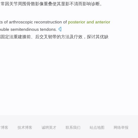
，
常
因
关节
周围
骨骼
影像
重叠
使其
显影
不
清
而
影响
诊断
。
ts
of arthroscopic
reconstruction
of
posterior
and
anterior
ouble
semitendinous
tendons
.
端固定法
重建
膝
前、
后
交叉韧带
的
方法及
疗效
，
探讨
其优缺
方博客
技术博客
诚聘英才
联系我们
站点地图
网络举报