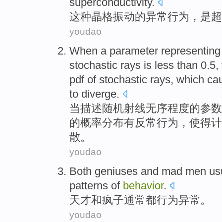
superconductivity
.
这种
晶格振动
的
异常
行为
，
是
超
youdao
When
a
parameter
representing
stochastic
rays
is
less than
0.5,
pdf
of
stochastic
rays, which ca
to diverge
.
当
描述
随机
射线
无序
程度
的
参数
的
概率
分布
有
反常
行为
，
使得
计
散。
youdao
Both geniuses
and
mad
men
us
patterns of
behavior
.
天才
和
疯子
通常
都
行为
异常
。
youdao