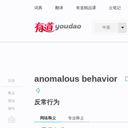
词典
翻译
有道精品课
云笔记
中英
有道 - 网易旗下搜索
anomalous behavior
目录
释义
反常行为
用法
例句
网络释义
专业释义
go