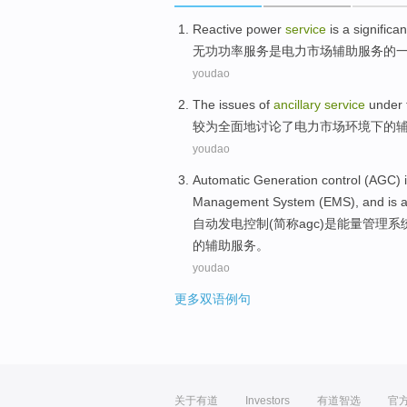
Reactive
power
service
is
a
significan
无功
功率
服务
是
电力
市场
辅助
服务
的
youdao
The
issues
of
ancillary
service
under
较为全面地
讨论了
电力
市场
环境
下
的
youdao
Automatic
Generation
control
(
AGC
)
Management
System
(
EMS
), and
is
自动
发电
控制
(
简称agc
)
是
能量
管理
系
的
辅助
服务
。
youdao
更多双语例句
关于有道
Investors
有道智选
官