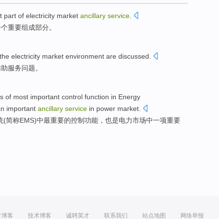
t
part
of
electricity
market
ancillary
service
.
一个
重要
组成部分
。
the
electricity
market
environment
are
discussed
.
辅助
服务
问题
。
is
of
most
important
control
function
in
Energy
an
important
ancillary
service
in
power
market
.
统
(
简称EMS
)
中
最
重要
的
控制
功能
，
也是
电力
市场
中一项
重要
方博客
技术博客
诚聘英才
联系我们
站点地图
网络举报