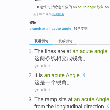
... n.急性的,治疗急性病的
an acute angle
锐角
an 
基于84个网页
-
相关网页
短语
branch at an acute angle
锐角支管
双语例句
权威例句
The
lines
are
at
an
acute
angle
.
这
两条
线
相交成锐角。
youdao
It
is
an
acute
Angle
.
这
是
一个
锐角
。
youdao
The
ramp
sits at
an
acute
Angle
from
the
longitudinal
direction.