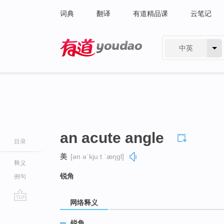
词典
翻译
有道精品课
云笔记
中英
有道 - 网易旗下搜索
an acute angle
目录
美
[ən əˈkjuːt ˈæŋɡl]
释义
锐角
例句
网络释义
go
top
锐角