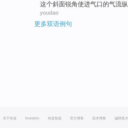
这个
斜面
锐角
使
进气口
的
气流
纵
youdao
更多双语例句
关于有道
Investors
有道智选
官方博客
技术博客
诚聘英