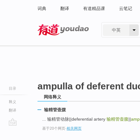
词典
翻译
有道精品课
云笔记
中英
有道 - 网易旗下搜索
ampulla of deferent du
目录
网络释义
释义
输精管壶腹
翻译
... 输精管动脉||deferential artery
输精管壶腹
||
ampu
基于20个网页
-
相关网页
go
top