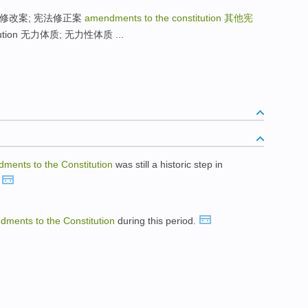
ion 宪法修改案; 宪法修正案
amendments to the constitution
其他宪
itution 无力体质; 无力性体质 ...
dments
to
the
Constitution
was still a historic step in
.
dments
to
the
Constitution
during this period.