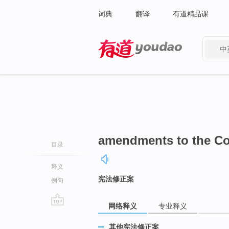
词典
翻译
有道精品课
中
有道 - 网易旗下搜索
amendments to the Co
目录
释义
宪法修正案
例句
网络释义
专业释义
go
top
其他宪法修正案