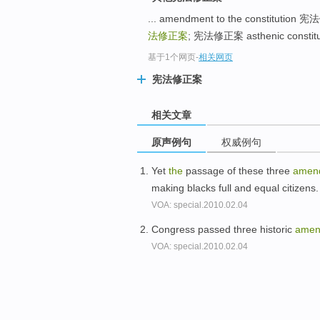
... amendment to the constitut
法修正案
; 宪法修正案 asthenic const
基于1个网页
-
相关网页
宪法修正案
相关文章
原声例句
权威例句
Yet
the
passage of these three
amen
making blacks full and equal citizens
VOA: special.2010.02.04
Congress passed three historic
amen
VOA: special.2010.02.04