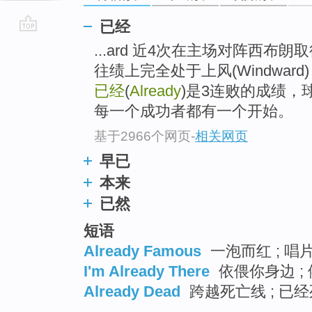
已经
go
...ard 近4次在主场对阵西布
top
往绩上完全处于上风(Windwa
已经
(
Already
)是3连败的成绩
每一个成功者都有一个开始。
基于2966个网页
-
相关网页
早已
本来
已然
短语
Already Famous
一泡而红 ; 唱
I'm Already There
依偎你身边 ; 
Already Dead
跨越死亡线 ; 已经死