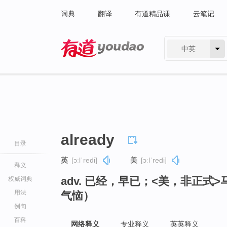
词典
翻译
有道精品课
云笔记
中英
有道 - 网易旗下搜索
already
目录
英
[ɔːlˈredi]
美
[ɔːlˈredi]
释义
adv. 已经，早已；<美，非正
权威词典
用法
气恼）
例句
百科
网络释义
专业释义
英英释义