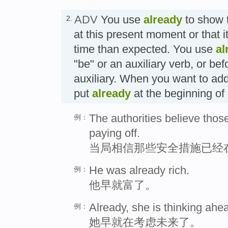
ADV
You use
already
to show t
2.
at this present moment or that it
time than expected. You use
al
"be" or an auxiliary verb, or bef
auxiliary. When you want to ad
put
already
at the beginning o
The authorities believe thos
例：
paying off.
当局相信那些安全措施已经
He was already rich.
例：
他早就富了。
Already, she is thinking ahe
例：
她早就在考虑未来了。