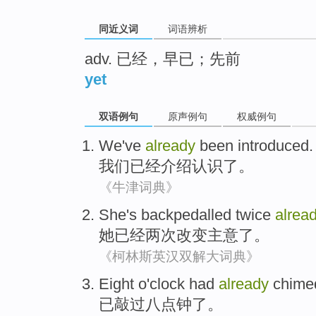
同近义词
词语辨析
adv. 已经，早已；先前
yet
双语例句
原声例句
权威例句
We
've
already
been
introduced
.
我们
已经
介绍认识了
。
《牛津词典》
She
's
backpedalled
twice
alrea
她
已经
两次
改变
主意
了。
《柯林斯英汉双解大词典》
Eight o'clock
had
already
chime
已
敲过
八点钟
了。