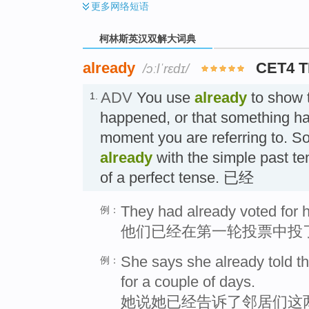
更多
网络短语
柯林斯英汉双解大词典
already
CET4 
/ɔːlˈrɛdɪ/
ADV
You use
already
to show 
1.
happened, or that something h
moment you are referring to. 
already
with the simple past te
of a perfect tense. 已经
They had already voted for him
例：
他们已经在第一轮投票中投
She says she already told t
例：
for a couple of days.
她说她已经告诉了邻居们这