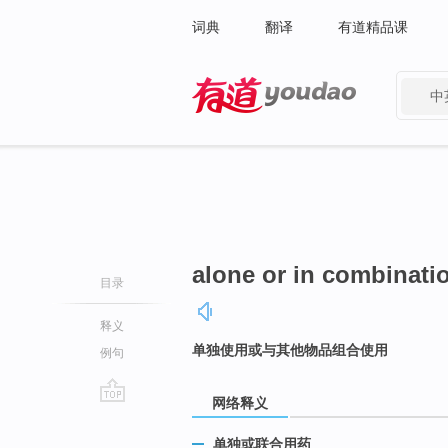
词典
翻译
有道精品课
中
有道 - 网易旗下搜索
alone or in combinati
目录
释义
单独使用或与其他物品组合使用
例句
网络释义
go
top
单独或联合用药