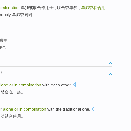
combination
单独或联合作用于 ; 联合或单独 ;
单独或联合用
eously 单独或同时 ...
联用
联合
例句
alone
or
in
combination
with
each other
.
相
结合
在
一起。
r
alone
or
in
combination
with the
traditional
one.
疗法结合使用。