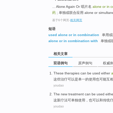
... Alone Again Or 唱片名
alone or in 
药
; 单独或联合应用 alone or simultan
基于6个网页
-
相关网页
短语
used alone or in combination
单用或
alone or in combination with
单独或
相关文章
双语例句
原声例句
权威
These
therapies
can
be
used
either
这些
治疗
可以
是
单一的
使用
也可能
互
youdao
The
new
treatment
can be
used
eithe
这
新
疗法
可
单独
使用
，
也
可以
和
传统
youdao