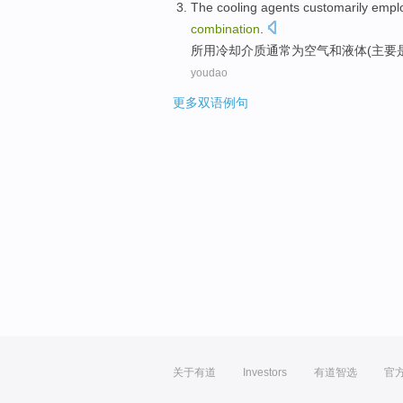
The
cooling
agents
customarily
empl
combination
.
所用
冷却
介质
通常为
空气
和
液体
(主要
youdao
更多双语例句
关于有道
Investors
有道智选
官