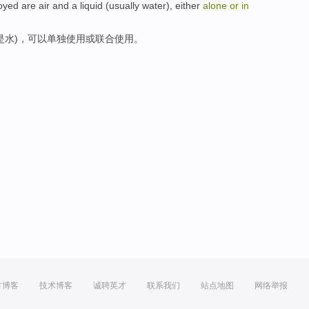
oyed are
air
and
a liquid
(usually
water
),
either
alone
or
in
是
水
)，
可以
单独使用
或
联合
使用。
方博客
技术博客
诚聘英才
联系我们
站点地图
网络举报